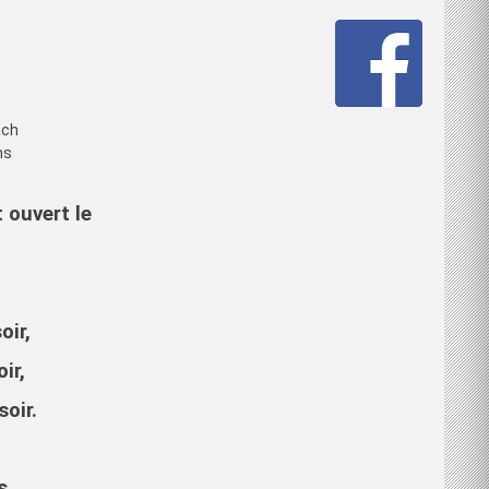
ach
ns
 ouvert le
oir,
ir,
oir.
s