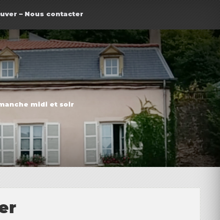
uver – Nous contacter
imanche midi et soir
er